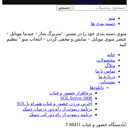
طراح سایت:
مرجان چناری
جستجو
منو
دسته بندی ها
منوی دسته بندی خود را در مسیر: "سربرگ ساز > چیدما موبایل >
عنصر منوی موبایل > نمایش و مخفی کردن > انتخاب منو " تنظیم
کنید
خانه
محصولات
وبلاگ
تماس با ما
درباره ما
پشتیبانی
دانلودها
نرم‌افزار حضور و غیاب
SQL Server 2008
آخرین ورژن حضور و غیاب همراه با SQL
برنامه ریموت از راه دور درسان دسک
برنامه ریموت از راه دور انی دسک