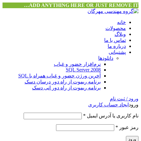
ADD ANYTHING HERE OR JUST REMOVE IT…
خانه
محصولات
وبلاگ
تماس با ما
درباره ما
پشتیبانی
دانلودها
نرم‌افزار حضور و غیاب
SQL Server 2008
آخرین ورژن حضور و غیاب همراه با SQL
برنامه ریموت از راه دور درسان دسک
برنامه ریموت از راه دور انی دسک
ورود / ثبت نام
ورود
ایجاد حساب کاربری
نام کاربری یا آدرس ایمیل
*
رمز عبور
*
ورود