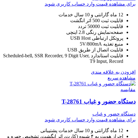
برای مشاهده قیمت وارد حساب کاربری شوید
12 ماه گارانتی و 10 سال خدمات
قابلیت ثبت 500 اثر انگشت
قابلیت ثبت 50000 تردد
صفحه‌نمایش رنگی 2.8 اینچی
پروتکل ارتباطی USB Host
منبع تغذیه 5V/800mA
قابلیت اتصال از طریق USB
قابلیت استاندارد Scheduled-bell, SSR Recorder, 9 Digit User,
T9 Input, Record
افزودن به علاقه مندی
مشاهده سریع
مقایسه
دستگاه حضور و غیاب T-28761
دستگاه حضور و غیاب
برای مشاهده قیمت وارد حساب کاربری شوید
12 ماه گارانتی و 10 سال خدمات پشتیبانی
احراز هویت به ۴ شیوه (کارت، اثر انگشت، تشخیص چهره و