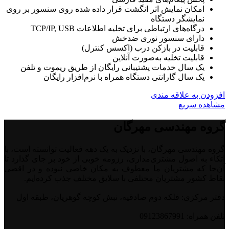
امکان نمایش اثر انگشت قرار داده شده روی سنسور بر روی
نمایشگر دستگاه
درگاه‌های ارتباطی برای تخلیه اطلاعات TCP/IP, USB
دارای سنسور نوری ضدخش
قابلیت در بازکن درب (اكسس كنترل)
قابلیت تخلیه به‌صورت آنلاین
یک سال خدمات پشتیبانی رایگان از طریق ریموت و تلفن
یک سال گارانتی دستگاه همراه با نرم‌افزار رایگان
افزودن به علاقه مندی
مشاهده سریع
گروه مهندسی مهرگان
گروه مهندسی مهرگان، با نزدیک به یک دهه فعالیت توانسته است، با
اتکاء به اصول مشتری‌مداری، رزومه خوبی از خود بر جای گذارد تا
آن‌جا که مشتریان ما معطوف به مکان خاصی نبوده و در اقصی
نقاط کشور مشتریان مختلفی با سلایق مختلف جذب کرده‌ایم.
دفتر مرکزی: فلکه دوم صادقیه، نبش کوچه گوهریان، طبقه اول
تلفن همراه: 09123867991