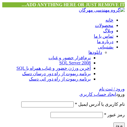
ADD ANYTHING HERE OR JUST REMOVE IT…
خانه
محصولات
وبلاگ
تماس با ما
درباره ما
پشتیبانی
دانلودها
نرم‌افزار حضور و غیاب
SQL Server 2008
آخرین ورژن حضور و غیاب همراه با SQL
برنامه ریموت از راه دور درسان دسک
برنامه ریموت از راه دور انی دسک
ورود / ثبت نام
ورود
ایجاد حساب کاربری
نام کاربری یا آدرس ایمیل
*
رمز عبور
*
ورود