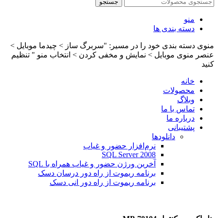
جستجو
منو
دسته بندی ها
منوی دسته بندی خود را در مسیر: "سربرگ ساز > چیدما موبایل >
عنصر منوی موبایل > نمایش و مخفی کردن > انتخاب منو " تنظیم
کنید
خانه
محصولات
وبلاگ
تماس با ما
درباره ما
پشتیبانی
دانلودها
نرم‌افزار حضور و غیاب
SQL Server 2008
آخرین ورژن حضور و غیاب همراه با SQL
برنامه ریموت از راه دور درسان دسک
برنامه ریموت از راه دور انی دسک