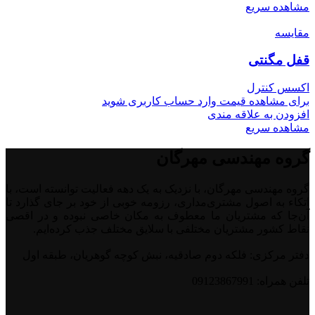
مشاهده سریع
مقایسه
قفل مگنتی
اکسس کنترل
برای مشاهده قیمت وارد حساب کاربری شوید
افزودن به علاقه مندی
مشاهده سریع
گروه مهندسی مهرگان
گروه مهندسی مهرگان، با نزدیک به یک دهه فعالیت توانسته است، با
اتکاء به اصول مشتری‌مداری، رزومه خوبی از خود بر جای گذارد تا
آن‌جا که مشتریان ما معطوف به مکان خاصی نبوده و در اقصی
نقاط کشور مشتریان مختلفی با سلایق مختلف جذب کرده‌ایم.
دفتر مرکزی: فلکه دوم صادقیه، نبش کوچه گوهریان، طبقه اول
تلفن همراه: 09123867991